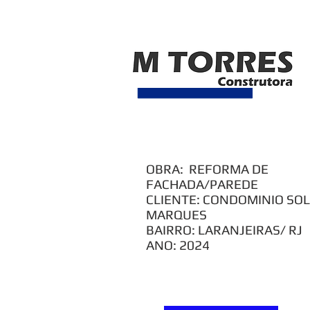
MTORRES - Engenharia e te
Telefone: 21 2252-5861 | 2252-9773
m
OBRA: REFORMA DE
FACHADA/PAREDE
CLIENTE: CONDOMINIO SO
MARQUES
BAIRRO: LARANJEIRAS/ RJ
ANO: 2024