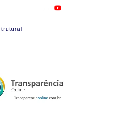
1 / (21) 2224-5280 /(21) 2252-9773
trutural
io
|
RDO
|
Artigos
|
Contato