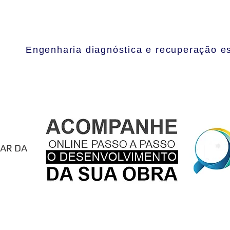
lecomunicações
(21) 2252-586
torres@mtorres.eng.br
Engenharia diagnóstica e recuperação es
Inicio |
Sobre
|
Serviços
|
Portfol
LAR DA