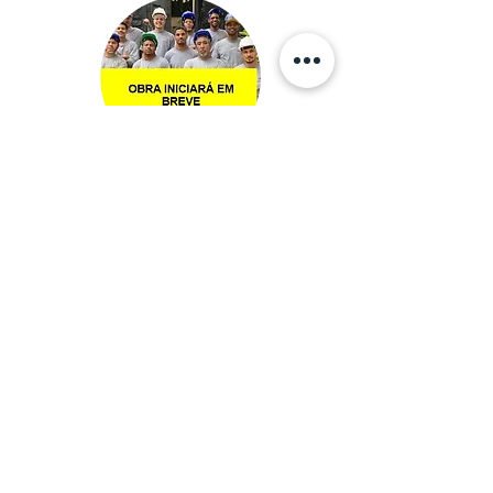
135. Condominio BEL LEME
limpeza de
marquise e
instalação de rufo