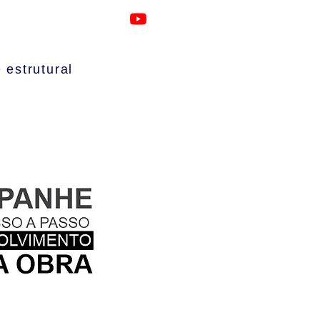
1 / (21) 2224-5280 /(21) 2252-9773
 estrutural
io
|
RDO
|
Artigos
|
Contato