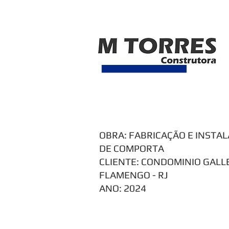
MTORRES - Engenharia e te
Telefone: 21 2252-5861 | 2252-9773
m
OBRA: FABRICAÇÃO E INSTA
DE COMPORTA
CLIENTE: CONDOMINIO GALL
FLAMENGO - RJ
ANO: 2024