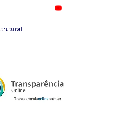
1 / (21) 2224-5280 /(21) 2252-9773
trutural
io
|
RDO
|
Artigos
|
Contato