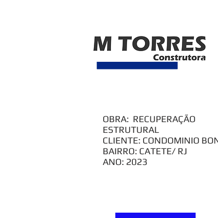
MTORRES - Engenharia e te
Telefone: 21 2252-5861 | 2252-9773
m
OBRA: RECUPERAÇÃO
ESTRUTURAL
CLIENTE: CONDOMINIO B
BAIRRO: CATETE/ RJ
ANO: 2023